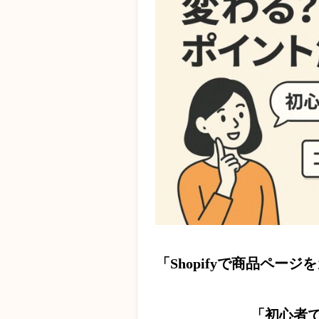
「Shopifyで商品ペ
「初心者